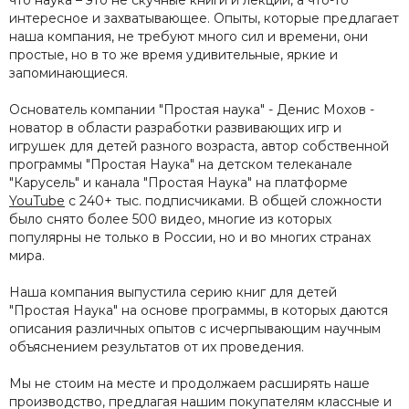
что наука – это не скучные книги и лекции, а что-то
интересное и захватывающее. Опыты, которые предлагает
наша компания, не требуют много сил и времени, они
простые, но в то же время удивительные, яркие и
запоминающиеся.
Основатель компании "Простая наука" - Денис Мохов -
новатор в области разработки развивающих игр и
игрушек для детей разного возраста, автор собственной
программы "Простая Наука" на детском телеканале
"Карусель" и канала "Простая Наука" на платформе
YouTube
c 240+ тыс. подписчиками. В общей сложности
было снято более 500 видео, многие из которых
популярны не только в России, но и во многих странах
мира.
Наша компания выпустила
серию книг для детей
"Простая Наука" на основе программы, в которых даются
описания различных опытов с исчерпывающим научным
объяснением результатов от их проведения.
Мы не стоим на месте и продолжаем расширять наше
производство, предлагая нашим покупателям классные и