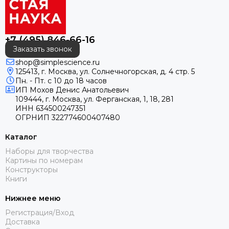
+7 (495) 846-66-16
Заказать звонок
shop@simplescience.ru
125413, г. Москва, ул. Солнечногорская, д. 4 стр. 5
Пн. - Пт. с 10 до 18 часов
ИП
Мохов Денис Анатольевич
109444, г. Москва, ул. Ферганская, 1, 18, 281
ИНН
634500247351
ОГРНИП
322774600407480
Каталог
Наборы для творчества
Картины по номерам
Конструкторы
Книги
Нижнее меню
Регистрация/Вход
Доставка