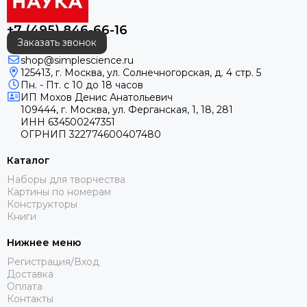
+7 (495) 846-66-16
Заказать звонок
shop@simplescience.ru
125413, г. Москва, ул. Солнечногорская, д. 4 стр. 5
Пн. - Пт. с 10 до 18 часов
ИП
Мохов Денис Анатольевич
109444, г. Москва, ул. Ферганская, 1, 18, 281
ИНН
634500247351
ОГРНИП
322774600407480
Каталог
Наборы для творчества
Картины по номерам
Конструкторы
Книги
Нижнее меню
Регистрация/Вход
Доставка
Оплата
Контакты