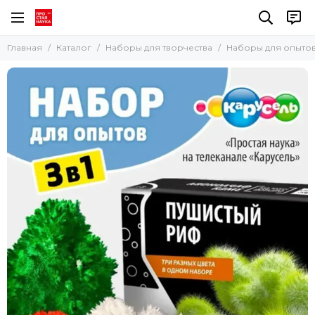
Наборы для творчества
Главная
Каталог
Наборы для творчества
Наборы для опыто
Все товары
Наборы для мыловарения
Наборы для опытов
Наборы для рисования в технике Эбру
Наборы для картин из эпоксидной смолы