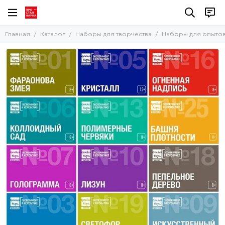
Наборы для творчества
Главная
Каталог
Наборы для творчества
Наборы для опыто
Все товары
Наборы для мыловарения
Наборы для опытов
Наборы для рисования в технике Эбру
Наборы для картин из эпоксидной смолы